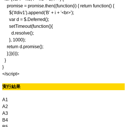
promise = promise.then((function(i) { return function() {
$('#div1').append('B' + i + '<br>');
var d = $.Deferred();
setTimeout(function(){
d.resolve();
}, 1000);
return d.promise();
};})(i));
}
}
</script>
実行結果
A1
A2
A3
B4
B5