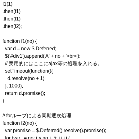
f1(1)
.then(f1)
.then(f1)
.then(f2);
function f1(no) {
var d = new $.Deferred;
$('#div1').append('A' + no + '<br>');
// 実用的にはここにajax等の処理を入れる。
setTimeout(function(){
d.resolve(no + 1);
}, 1000);
return d.promise();
}
// forループによる同期逐次処理
function f2(no) {
var promise = $.Deferred().resolve().promise();
for (var i = no; i < no + 5; i++) {