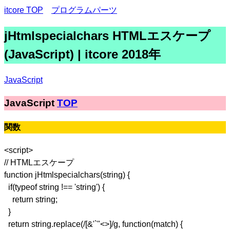
itcore TOP
プログラムパーツ
jHtmlspecialchars HTMLエスケープ
(JavaScript) | itcore 2018年
JavaScript
JavaScript
TOP
関数
<script>
// HTMLエスケープ
function jHtmlspecialchars(string) {
if(typeof string !== 'string') {
return string;
}
return string.replace(/[&'`"<>]/g, function(match) {