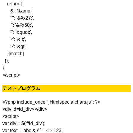
return {
'&': '&amp;',
"'": '&#x27;',
'`': '&#x60;',
'"': '&quot;',
'<': '&lt;',
'>': '&gt;',
}[match]
});
}
</script>
テストプログラム
<?php include_once "jHtmlspecialchars.js"; ?>
<div id=id_div></div>
<script>
var div = $('#id_div');
var text = 'abc & \' ` " < > 123';