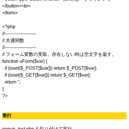
</button><br>
</form>
<?php
//----------------------
// 共通関数
//----------------------
// フォーム変数の受取。存在しない時は空文字を返す。
function uForm($var) {
if (isset($_POST[$var])) return $_POST[$var];
if (isset($_GET[$var])) return $_GET[$var];
return '';
}
?>
実行
popup_test.php を貼り付けて実行