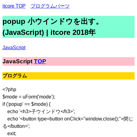
itcore TOP
プログラムパーツ
popup 小ウインドウを出す。
(JavaScript) | itcore 2018年
JavaScript
JavaScript
TOP
プログラム
<?php
$mode = uForm('mode');
if ('popup' == $mode) {
echo '<h3>子ウインドウ</h3>';
echo '<button type=button onClick="window.close();">閉じ
る</button>';
exit;