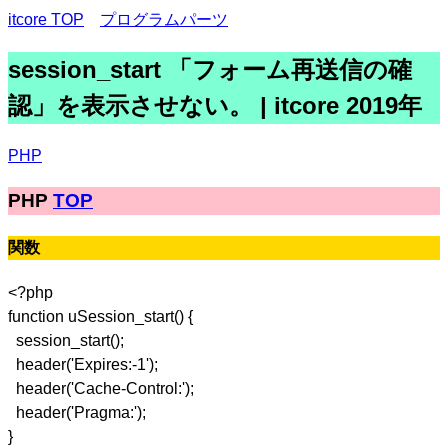
itcore TOP
プログラムパーツ
session_start 「フォーム再送信の確
認」を表示させない。 | itcore 2019年
PHP
PHP
TOP
関数
<?php
function uSession_start() {
session_start();
header('Expires:-1');
header('Cache-Control:');
header('Pragma:');
}