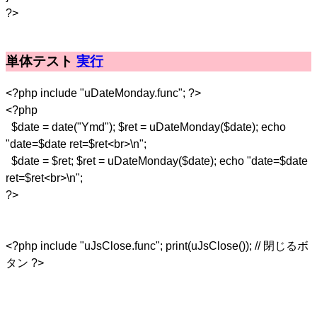
?>
単体テスト
実行
<?php include "uDateMonday.func"; ?>
<?php
$date = date("Ymd"); $ret = uDateMonday($date); echo
"date=$date ret=$ret<br>\n";
$date = $ret; $ret = uDateMonday($date); echo "date=$date
ret=$ret<br>\n";
?>
<?php include "uJsClose.func"; print(uJsClose()); // 閉じるボ
タン ?>