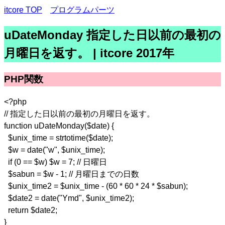
itcore TOP
プログラムパーツ
uDateMonday 指定した日以前の最初の
月曜日を返す。 | itcore 2017年
PHP関数
<?php
// 指定した日以前の最初の月曜日を返す。
function uDateMonday($date) {
$unix_time = strtotime($date);
$w = date("w", $unix_time);
if (0 == $w) $w = 7; // 日曜日
$sabun = $w - 1; // 月曜日までの日数
$unix_time2 = $unix_time - (60 * 60 * 24 * $sabun);
$date2 = date("Ymd", $unix_time2);
return $date2;
}