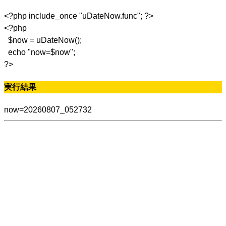
<?php include_once "uDateNow.func"; ?>
<?php
$now = uDateNow();
echo "now=$now";
?>
実行結果
now=20260807_052732