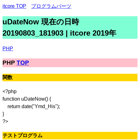
itcore TOP
プログラムパーツ
uDateNow 現在の日時
20190803_181903 | itcore 2019年
PHP
PHP
TOP
関数
<?php
function uDateNow() {
return date("Ymd_His");
}
?>
テストプログラム