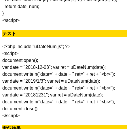
return date_num;
}
</script>
テスト
<?php include "uDateNum.js"; ?>
<script>
document.open();
var date = "2018-12-03"; var ret = uDateNum(date);
document.writeln("date=" + date + " ret=" + ret + "<br>");
var date = "2019/1/3"; var ret = uDateNum(date);
document.writeln("date=" + date + " ret=" + ret + "<br>");
var date = "20181231"; var ret = uDateNum(date);
document.writeln("date=" + date + " ret=" + ret + "<br>");
document.close();
</script>
実行結果