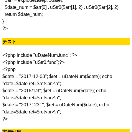
$arr = explode($sep, $date);
$date_num = $arr[0] . uStr0($arr[1], 2) . uStr0($arr[2], 2);
return $date_num;
}
?>
テスト
<?php include "uDateNum.func"; ?>
<?php include "uStr0.func";?>
<?php
$date = "2017-12-03"; $ret = uDateNum($date); echo
"date=$date ret=$ret<br>\n";
$date = "2018/1/3"; $ret = uDateNum($date); echo
"date=$date ret=$ret<br>\n";
$date = "20171231"; $ret = uDateNum($date); echo
"date=$date ret=$ret<br>\n";
?>