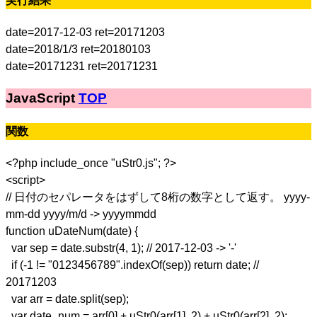
実行結果
date=2017-12-03 ret=20171203
date=2018/1/3 ret=20180103
date=20171231 ret=20171231
JavaScript
TOP
関数
<?php include_once "uStr0.js"; ?>
<script>
// 日付のセパレータをはずして8桁の数字として返す。 yyyy-
mm-dd yyyy/m/d -> yyyymmdd
function uDateNum(date) {
var sep = date.substr(4, 1); // 2017-12-03 -> '-'
if (-1 != "0123456789".indexOf(sep)) return date; //
20171203
var arr = date.split(sep);
var date_num = arr[0] + uStr0(arr[1], 2) + uStr0(arr[2], 2);