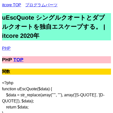
itcore TOP
プログラムパーツ
uEscQuote シングルクオートとダブ
ルクオートを独自エスケープする。 |
itcore 2020年
PHP
PHP
TOP
関数
<?php
function uEscQuote($data) {
$data = str_replace(array("'", '"'), array('[S-QUOTE]', '[D-
QUOTE]'), $data);
return $data;