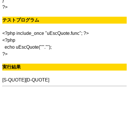
}
?>
テストプログラム
<?php include_once "uEscQuote.func"; ?>
<?php
echo uEscQuote("'".'"');
?>
実行結果
[S-QUOTE][D-QUOTE]