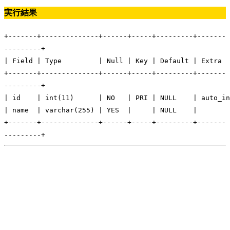
実行結果
+-------+--------------+------+-----+---------+-------
---------+
| Field | Type | Null | Key | Default | 
+-------+--------------+------+-----+---------+-------
---------+
| id | int(11) | NO | PRI | NULL | auto_inc
| name | varchar(255) | YES | | NU
+-------+--------------+------+-----+---------+-------
---------+