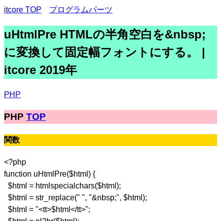
itcore TOP
プログラムパーツ
uHtmlPre HTMLの半角空白を&nbsp;
に変換して固定幅フォントにする。 |
itcore 2019年
PHP
PHP
TOP
関数
<?php
function uHtmlPre($html) {
$html = htmlspecialchars($html);
$html = str_replace(" ", "&nbsp;", $html);
$html = "<tt>$html</tt>";