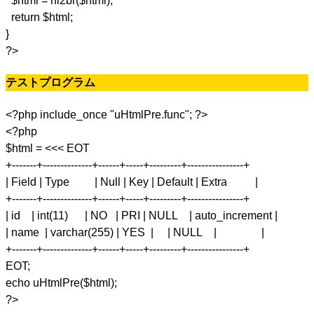
$html = nl2br($html);
return $html;
}
?>
テストプログラム
<?php include_once "uHtmlPre.func"; ?>
<?php
$html = <<< EOT
+-------+--------------+------+-----+---------+----------------+
| Field | Type | Null | Key | Default | Extra |
+-------+--------------+------+-----+---------+----------------+
| id | int(11) | NO | PRI | NULL | auto_increment |
| name | varchar(255) | YES | | NULL | |
+-------+--------------+------+-----+---------+----------------+
EOT;
echo uHtmlPre($html);
?>