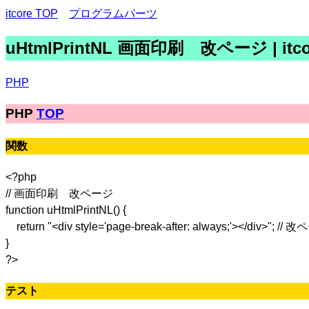
itcore TOP
プログラムパーツ
uHtmlPrintNL 画面印刷 改ページ | itco
PHP
PHP
TOP
関数
<?php
// 画面印刷 改ページ
function uHtmlPrintNL() {
return "<div style='page-break-after: always;'></div>"; //
}
?>
テスト