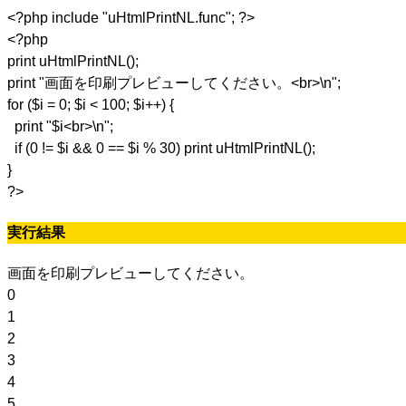
<?php include "uHtmlPrintNL.func"; ?>
<?php
print uHtmlPrintNL();
print "画面を印刷プレビューしてください。<br>\n";
for ($i = 0; $i < 100; $i++) {
print "$i<br>\n";
if (0 != $i && 0 == $i % 30) print uHtmlPrintNL();
}
?>
実行結果
画面を印刷プレビューしてください。
0
1
2
3
4
5