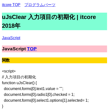
itcore TOP
プログラムパーツ
uJsClear 入力項目の初期化 | itcore
2018年
JavaScript
JavaScript
TOP
関数
<script>
// 入力項目の初期化
function uJsClear() {
document.forms[0].text1.value = "";
document.forms[0].radio1[0].checked = 1;
document.forms[0].select1.options[1].selected= 1;
}