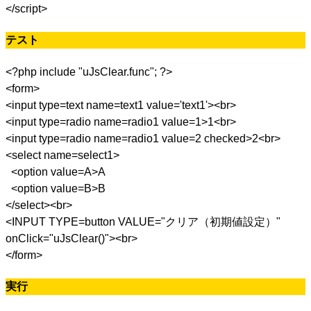
</script>
テスト
<?php include "uJsClear.func"; ?>
<form>
<input type=text name=text1 value='text1'><br>
<input type=radio name=radio1 value=1>1<br>
<input type=radio name=radio1 value=2 checked>2<br>
<select name=select1>
<option value=A>A
<option value=B>B
</select><br>
<INPUT TYPE=button VALUE="クリア（初期値設定）"
onClick="uJsClear()"><br>
</form>
実行