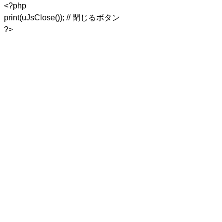
<?php
print(uJsClose()); // 閉じるボタン
?>