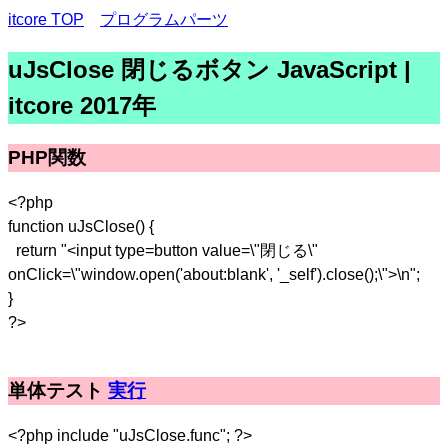
itcore TOP
プログラムパーツ
uJsClose 閉じるボタン JavaScript |
itcore 2017年
PHP関数
<?php
function uJsClose() {
return "<input type=button value=\"閉じる\"
onClick=\"window.open('about:blank', '_self').close();\">\n";
}
?>
単体テスト
実行
<?php include "uJsClose.func"; ?>