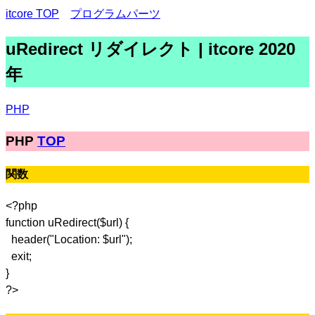
itcore TOP
プログラムパーツ
uRedirect リダイレクト | itcore 2020
年
PHP
PHP
TOP
関数
<?php
function uRedirect($url) {
header("Location: $url");
exit;
}
?>