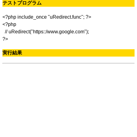
テストプログラム
<?php include_once "uRedirect.func"; ?>
<?php
// uRedirect("https::/www.google.com");
?>
実行結果