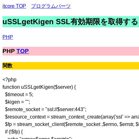
itcore TOP
プログラムパーツ
uSSLgetKigen SSL有効期限を取得する。 |
PHP
PHP
TOP
関数
<?php
function uSSLgetKigen($server) {
$timeout = 5;
$kigen = "";
$remote_socket = "ssl://$server:443";
$resource_context = stream_context_create(array('ssl' => array
$fp = stream_socket_client($remote_socket ,$errno, $errs
if (!$fp) {