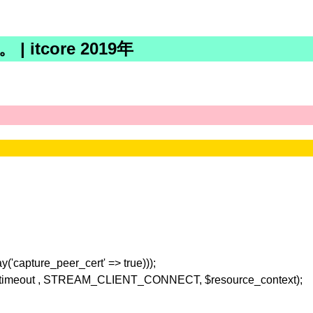
 itcore 2019年
('capture_peer_cert' => true)));
tr, $timeout , STREAM_CLIENT_CONNECT, $resource_context);