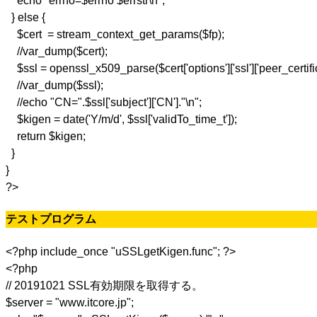
echo "errno=$errno $errstr\n";
} else {
$cert = stream_context_get_params($fp);
//var_dump($cert);
$ssl = openssl_x509_parse($cert['options']['ssl']['peer_certific
//var_dump($ssl);
//echo "CN=".$ssl['subject']['CN']."\n";
$kigen = date('Y/m/d', $ssl['validTo_time_t']);
return $kigen;
}
}
?>
テストプログラム
<?php include_once "uSSLgetKigen.func"; ?>
<?php
// 20191021 SSL有効期限を取得する。
$server = "www.itcore.jp";