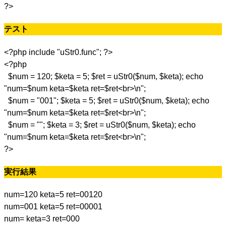
?>
テスト
<?php include "uStr0.func"; ?>
<?php
$num = 120; $keta = 5; $ret = uStr0($num, $keta); echo
"num=$num keta=$keta ret=$ret<br>\n";
$num = "001"; $keta = 5; $ret = uStr0($num, $keta); echo
"num=$num keta=$keta ret=$ret<br>\n";
$num = ""; $keta = 3; $ret = uStr0($num, $keta); echo
"num=$num keta=$keta ret=$ret<br>\n";
?>
実行結果
num=120 keta=5 ret=00120
num=001 keta=5 ret=00001
num= keta=3 ret=000