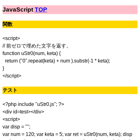
JavaScript
TOP
関数
<script>
// 前ゼロで埋めた文字を返す。
function uStr0(num, keta) {
return ("0".repeat(keta) + num ).substr(-1 * keta);
}
</script>
テスト
<?php include "uStr0.js"; ?>
<div id=test></div>
<script>
var disp = "";
var num = 120; var keta = 5; var ret = uStr0(num, keta); disp