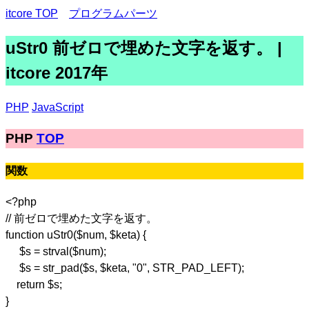
itcore TOP
プログラムパーツ
uStr0 前ゼロで埋めた文字を返す。 |
itcore 2017年
PHP
JavaScript
PHP
TOP
関数
<?php
// 前ゼロで埋めた文字を返す。
function uStr0($num, $keta) {
$s = strval($num);
$s = str_pad($s, $keta, "0", STR_PAD_LEFT);
return $s;
}