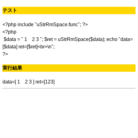
テスト
<?php include "uStrRmSpace.func"; ?>
<?php
$data = " 1 2 3 "; $ret = uStrRmSpace($data); echo "data=
[$data] ret=[$ret]<br>\n";
?>
実行結果
data=[ 1 2 3 ] ret=[123]