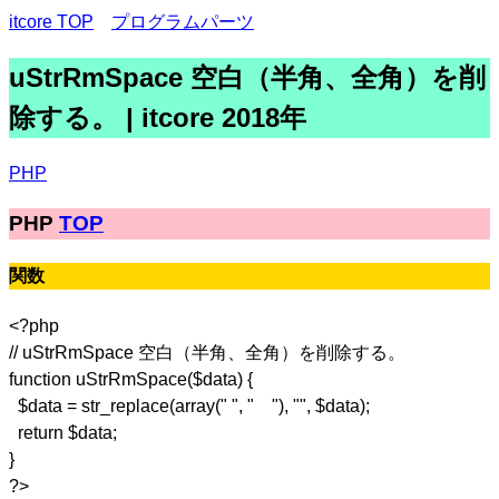
itcore TOP
プログラムパーツ
uStrRmSpace 空白（半角、全角）を削
除する。 | itcore 2018年
PHP
PHP
TOP
関数
<?php
// uStrRmSpace 空白（半角、全角）を削除する。
function uStrRmSpace($data) {
$data = str_replace(array(" ", " "), "", $data);
return $data;
}
?>