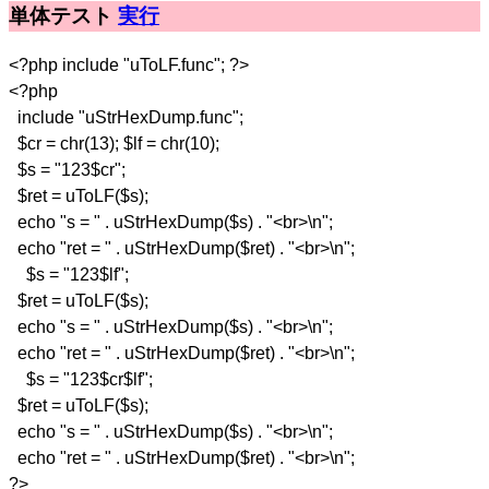
単体テスト
実行
<?php include "uToLF.func"; ?>
<?php
include "uStrHexDump.func";
$cr = chr(13); $lf = chr(10);
$s = "123$cr";
$ret = uToLF($s);
echo "s = " . uStrHexDump($s) . "<br>\n";
echo "ret = " . uStrHexDump($ret) . "<br>\n";
$s = "123$lf";
$ret = uToLF($s);
echo "s = " . uStrHexDump($s) . "<br>\n";
echo "ret = " . uStrHexDump($ret) . "<br>\n";
$s = "123$cr$lf";
$ret = uToLF($s);
echo "s = " . uStrHexDump($s) . "<br>\n";
echo "ret = " . uStrHexDump($ret) . "<br>\n";
?>