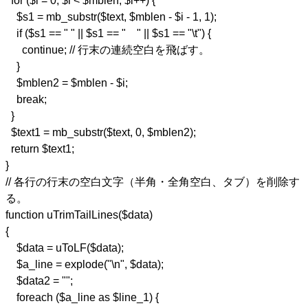
for ($i = 0; $i < $mblen; $i++) {
$s1 = mb_substr($text, $mblen - $i - 1, 1);
if ($s1 == " " || $s1 == " " || $s1 == "\t") {
continue; // 行末の連続空白を飛ばす。
}
$mblen2 = $mblen - $i;
break;
}
$text1 = mb_substr($text, 0, $mblen2);
return $text1;
}
// 各行の行末の空白文字（半角・全角空白、タブ）を削除す
る。
function uTrimTailLines($data)
{
$data = uToLF($data);
$a_line = explode("\n", $data);
$data2 = "";
foreach ($a_line as $line_1) {