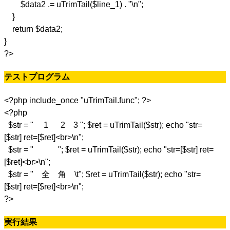
$data2 .= uTrimTail($line_1) . "\n";
}
return $data2;
}
?>
テストプログラム
<?php include_once "uTrimTail.func"; ?>
<?php
$str = " 1 2 3 "; $ret = uTrimTail($str); echo "str=
[$str] ret=[$ret]<br>\n";
$str = " "; $ret = uTrimTail($str); echo "str=[$str] ret=
[$ret]<br>\n";
$str = " 全 角 \t"; $ret = uTrimTail($str); echo "str=
[$str] ret=[$ret]<br>\n";
?>
実行結果