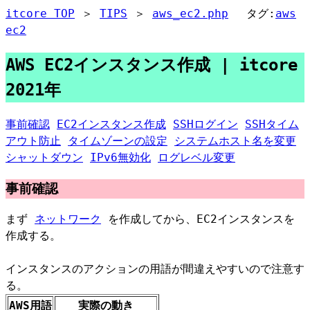
itcore TOP
＞
TIPS
＞
aws_ec2.php
タグ:
aws
ec2
AWS EC2インスタンス作成 | itcore
2021年
事前確認
EC2インスタンス作成
SSHログイン
SSHタイム
アウト防止
タイムゾーンの設定
システムホスト名を変更
シャットダウン
IPv6無効化
ログレベル変更
事前確認
まず
ネットワーク
を作成してから、EC2インスタンスを
作成する。
インスタンスのアクションの用語が間違えやすいので注意す
る。
AWS用語
実際の動き