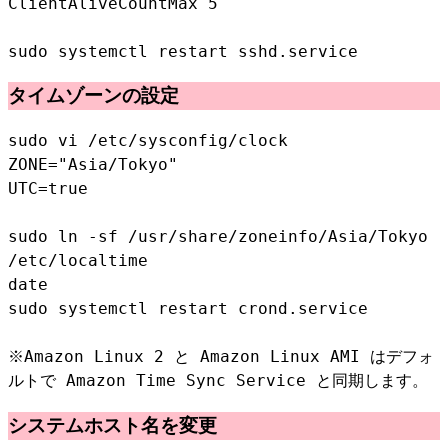
ClientAliveCountMax 5
sudo systemctl restart sshd.service
タイムゾーンの設定
sudo vi /etc/sysconfig/clock
ZONE="Asia/Tokyo"
UTC=true
sudo ln -sf /usr/share/zoneinfo/Asia/Tokyo
/etc/localtime
date
sudo systemctl restart crond.service
※Amazon Linux 2 と Amazon Linux AMI はデフォ
ルトで Amazon Time Sync Service と同期します。
システムホスト名を変更