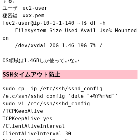
する。
ユーザ：ec2-user
秘密鍵：xxx.pem
[ec2-user@ip-10-1-1-140 ~]$ df -h
Filesystem Size Used Avail Use% Mounted
on
/dev/xvda1 20G 1.4G 19G 7% /
OS領域は1.4GBしか使っていない
SSHタイムアウト防止
sudo cp -ip /etc/ssh/sshd_config
/etc/ssh/sshd_config_`date "+%Y%m%d"`
sudo vi /etc/ssh/sshd_config
/TCPKeepAlive
TCPKeepAlive yes
/ClientAliveInterval
ClientAliveInterval 30