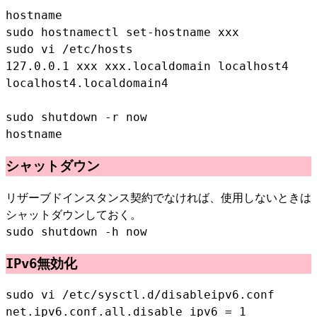
hostname
sudo hostnamectl set-hostname xxx
sudo vi /etc/hosts
127.0.0.1 xxx xxx.localdomain localhost4
localhost4.localdomain4
sudo shutdown -r now
hostname
シャットダウン
リザーブドインスタンス契約でなければ、使用しないときは
シャットダウンしておく。
sudo shutdown -h now
IPv6無効化
sudo vi /etc/sysctl.d/disableipv6.conf
net.ipv6.conf.all.disable_ipv6 = 1