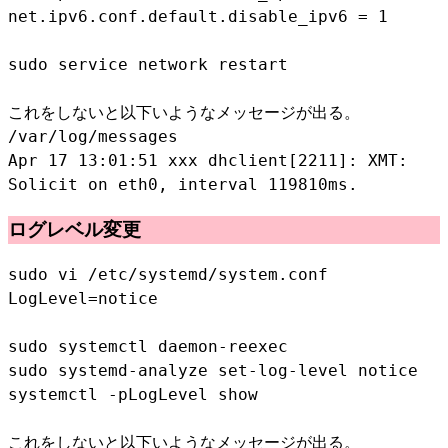
net.ipv6.conf.default.disable_ipv6 = 1
sudo service network restart
これをしないと以下いようなメッセージが出る。
/var/log/messages
Apr 17 13:01:51 xxx dhclient[2211]: XMT:
Solicit on eth0, interval 119810ms.
ログレベル変更
sudo vi /etc/systemd/system.conf
LogLevel=notice
sudo systemctl daemon-reexec
sudo systemd-analyze set-log-level notice
systemctl -pLogLevel show
これをしないと以下いようなメッセージが出る。