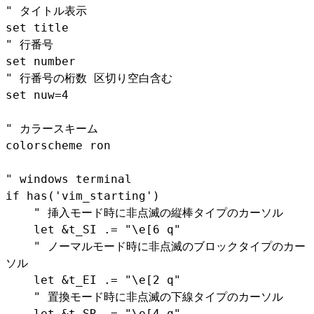
" タイトル表示
set title
" 行番号
set number
" 行番号の桁数 区切り空白含む
set nuw=4
" カラースキーム
colorscheme ron
" windows terminal
if has('vim_starting')
" 挿入モード時に非点滅の縦棒タイプのカーソル
let &t_SI .= "\e[6 q"
" ノーマルモード時に非点滅のブロックタイプのカー
ソル
let &t_EI .= "\e[2 q"
" 置換モード時に非点滅の下線タイプのカーソル
let &t_SR .= "\e[4 q"