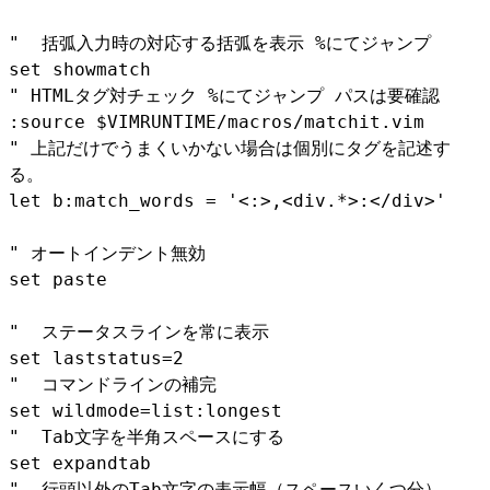
" 括弧入力時の対応する括弧を表示 %にてジャンプ
set showmatch
" HTMLタグ対チェック %にてジャンプ パスは要確認
:source $VIMRUNTIME/macros/matchit.vim
" 上記だけでうまくいかない場合は個別にタグを記述す
る。
let b:match_words = '<:>,<div.*>:</div>'
" オートインデント無効
set paste
" ステータスラインを常に表示
set laststatus=2
" コマンドラインの補完
set wildmode=list:longest
" Tab文字を半角スペースにする
set expandtab
" 行頭以外のTab文字の表示幅（スペースいくつ分）