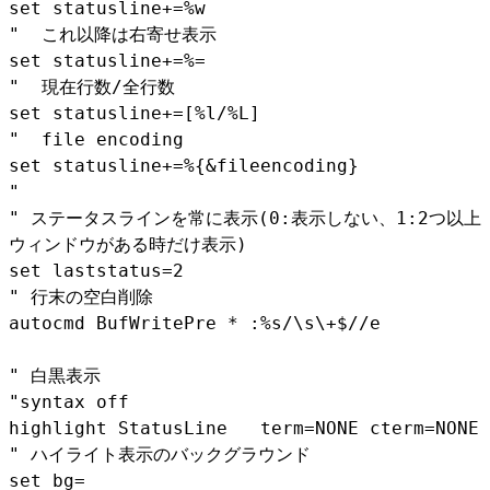
set statusline+=%w
" これ以降は右寄せ表示
set statusline+=%=
" 現在行数/全行数
set statusline+=[%l/%L]
" file encoding
set statusline+=%{&fileencoding}
"
" ステータスラインを常に表示(0:表示しない、1:2つ以上
ウィンドウがある時だけ表示)
set laststatus=2
" 行末の空白削除
autocmd BufWritePre * :%s/\s\+$//e
" 白黒表示
"syntax off
highlight StatusLine term=NONE cterm=NONE 
" ハイライト表示のバックグラウンド
set bg=