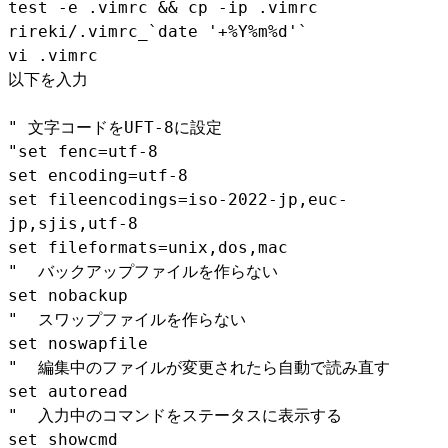
test -e .vimrc && cp -ip .vimrc
rireki/.vimrc_`date '+%Y%m%d'`
vi .vimrc
以下を入力
" 文字コードをUFT-8に設定
"set fenc=utf-8
set encoding=utf-8
set fileencodings=iso-2022-jp,euc-
jp,sjis,utf-8
set fileformats=unix,dos,mac
" バックアップファイルを作らない
set nobackup
" スワップファイルを作らない
set noswapfile
" 編集中のファイルが変更されたら自動で読み直す
set autoread
" 入力中のコマンドをステータスに表示する
set showcmd