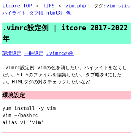
itcore TOP
＞
TIPS
＞
vim.php
タグ:
vim
sjis
ハイライト
タブ幅
html対
色
.vimrc設定例 | itcore 2017-2022
年
環境設定
一時設定
.vimrcの例
.vimrc設定例 vimの色を消したい。ハイライトをなくし
たい。SJISのファイルを編集したい。タブ幅を4にした
い。HTMLタグの対をチェックしたいなど
環境設定
yum install -y vim
vim ~/bashrc
alias vi='vim'